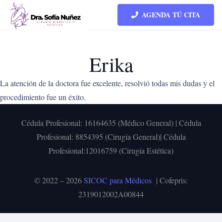
AGENDA TÚ CITA
Erika
La atención de la doctora fue excelente, resolvió todas mis dudas y el
procedimiento fue un éxito.
Cédula Profesional:
16164635 (Médico General)
| Cédula
Profesional:
8854395 (Cirugía General)| Cédula
Profesional:
12016759 (Cirugía Estética)
© 2022 – 2026
SICOC para Médicos
| Cofepris:
2319012002A00844